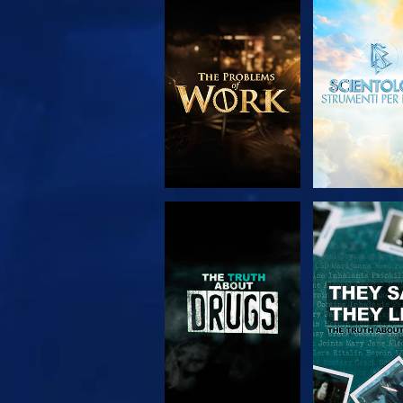
ESPLORA LE
GUARD
SERIE
GUARDA
GUARD