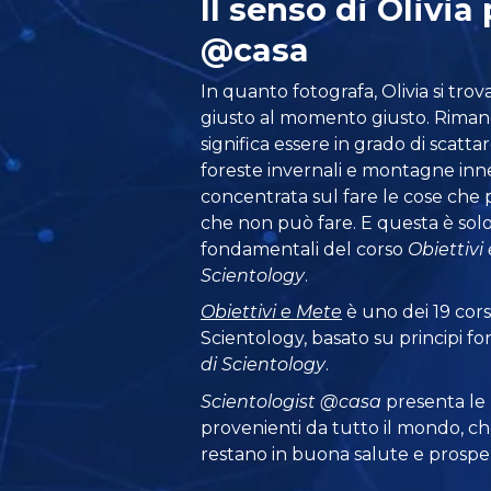
Il senso di Olivia
@casa
In quanto fotografa, Olivia si tr
giusto al momento giusto. Rimane
significa essere in grado di scatta
foreste invernali e montagne inn
concentrata sul fare le cose che 
che non può fare. E questa è solo
fondamentali del corso
Obiettivi
Scientology
.
Obiettivi e Mete
è uno dei 19 corsi
Scientology, basato su principi 
di Scientology
.
Scientologist @casa
presenta le
provenienti da tutto il mondo, ch
restano in buona salute e prosper