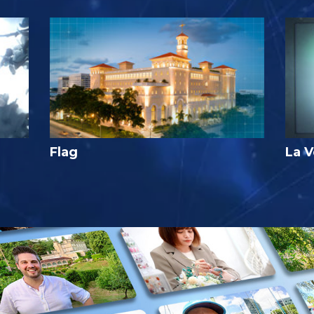
Flag
La V