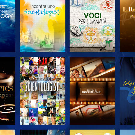
 LE
ESPLORA LE
ESPLORA LE
ES
SERIE
SERIE