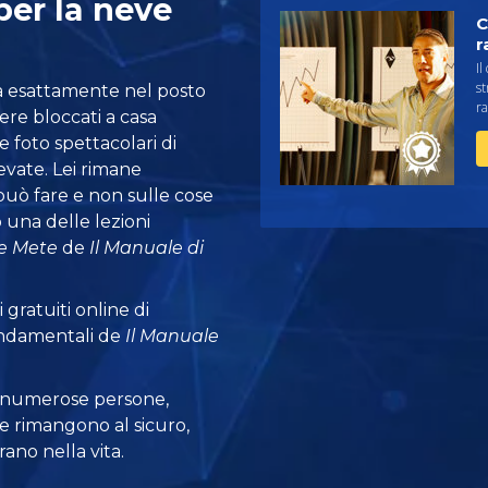
 per la neve
C
r
Il
st
ova esattamente nel posto
ra
re bloccati a casa
re foto spettacolari di
evate. Lei rimane
può fare e non sulle cose
 una delle lezioni
 e Mete
de
Il Manuale di
 gratuiti online di
fondamentali de
Il Manuale
 numerose persone,
e rimangono al sicuro,
ano nella vita.