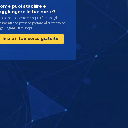
ome puoi stabilire e
aggiungere le tue mete?
 corso online Mete e Scopi ti fornisce gli
rumenti che possono portare al successo nel
ggiungere i tuoi scopi.
Inizia il tuo corso gratuito