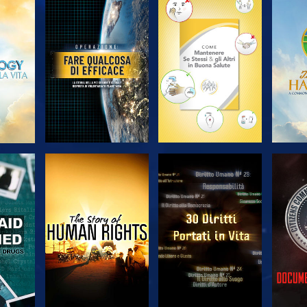
A
ESPLORA LE
ESPLORA LE
ES
SERIE
SERIE
A
GUARDA
GUARDA