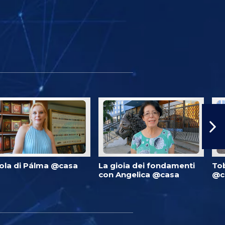
ola di Pálma @casa
La gioia dei fondamenti
Tob
con Angelica @casa
@c