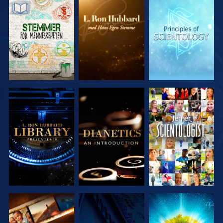
UTFORSK
UTFORSK
UTFORSK
SERIEN
SERIEN
SERIEN
UTFORSK
UTFORSK
SE
SERIEN
SERIEN
UTFORSK
SE
UTFORSK