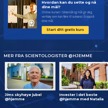
Hvordan kan du sette og nå
dine mål?
Online-kurset i Siktemål og mål gir deg
verktøy som kan føre til suksess i å oppnå
dine mål.
Start ditt gratis kurs
MER FRA SCIENTOLOGISTER @HJEMME
Jims skyhøye jubel
Invester i det beste
@hjemme
@hjemme med Natalia