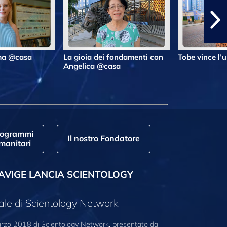
lma @casa
La gioia dei fondamenti con
Tobe vince l’
Angelica @casa
rogrammi
Il nostro Fondatore
manitari
AVIGE LANCIA SCIENTOLOGY
ale di Scientology Network
marzo 2018 di Scientology Network, presentato da