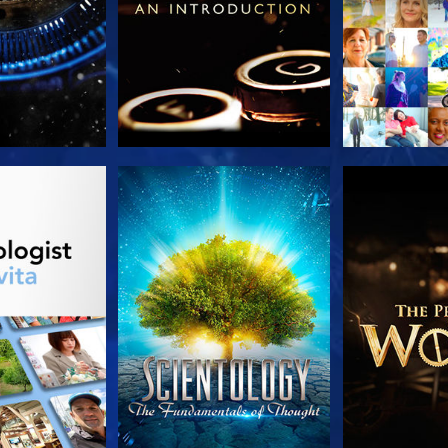
LE SERIE
GUARDA
ESPLORA 