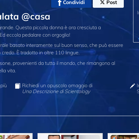
Condividi
Post
alata @casa
grande. Questa piccola donna è ora cresciuta a
 Ed eccola pedalare con orgoglio!
morale basato interamente sul buon senso, che può essere
 credo. È tradotto in oltre 110 lingue.
one, provenienti da tutto il mondo, che rimangono al
la vita.
 più
Richiedi un opuscolo omaggio di
I
Una Descrizione di Scientology
S