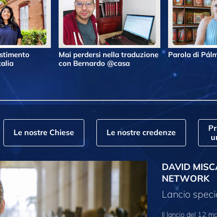
estimento
Mai perdersi nella traduzione
Parola di Pá
alia
con Bernardo @casa
P
Le nostre Chiese
Le nostre credenze
u
DAVID MISC
NETWORK
Lancio speci
Il lancio del 12 