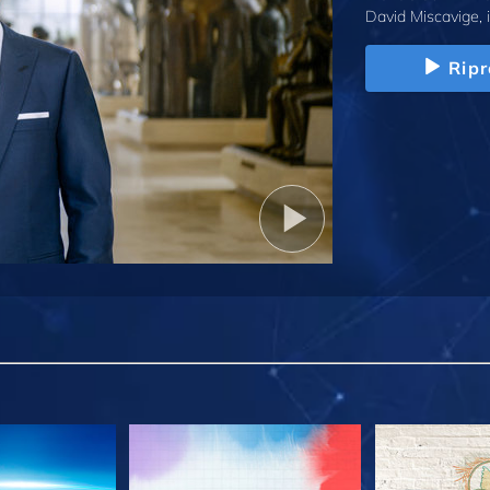
David Miscavige, i
Ripr