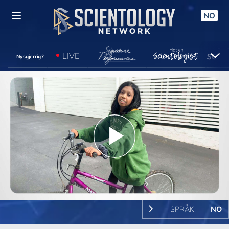
NO
LIVE
Nysgjerrig?
Play
Video
SPRÅK:
NO