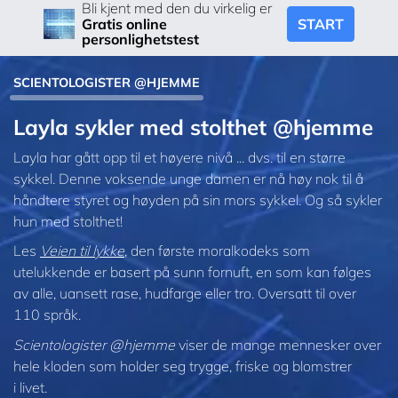
Bli kjent med den du virkelig er
START
Gratis online
personlighetstest
SCIENTOLOGISTER @HJEMME
Layla sykler med stolthet @hjemme
Layla har gått opp til et høyere nivå ... dvs. til en større
sykkel. Denne voksende unge damen er nå høy nok til å
håndtere styret og høyden på sin mors sykkel. Og så sykler
hun med stolthet!
Les
Veien til lykke
, den første moralkodeks som
utelukkende er basert på sunn fornuft, en som kan følges
av alle, uansett rase, hudfarge eller tro. Oversatt til over
110 språk.
Scientologister @hjemme
viser de mange mennesker over
hele kloden som holder seg trygge, friske og blomstrer
i livet.