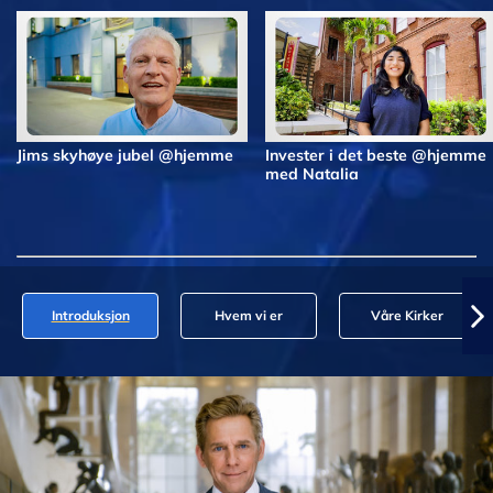
Jims skyhøye jubel @hjemme
Invester i det beste @hjemme
med Natalia
Introduksjon
Hvem vi er
Våre Kirker