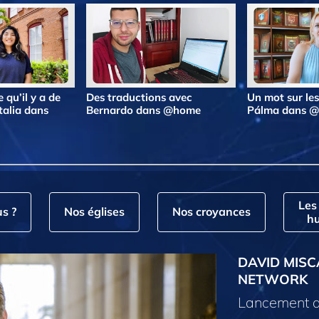
 qu’il y a de
Des traductions avec
Un mot sur le
talia dans
Bernardo dans @home
Pálma dans 
Les
s ?
Nos églises
Nos croyances
hu
DAVID MISC
NETWORK
Lancement d