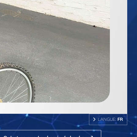
LANGUE:
FR