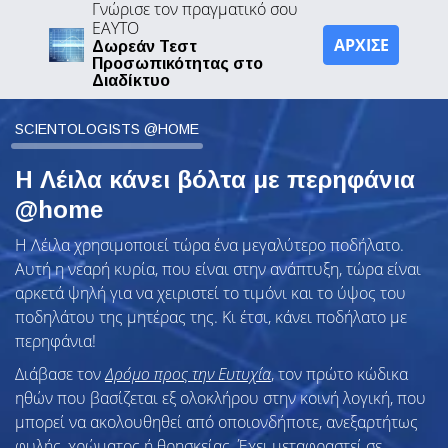
Γνώρισε τον πραγματικό σου
ΕΑΥΤΟ
ΑΡΧΙΣΕ
Δωρεάν Τεστ
Προσωπικότητας στο
Διαδίκτυο
SCIENTOLOGISTS @HOME
Η Λέιλα κάνει βόλτα με περηφάνια
@home
Η Λέιλα χρησιμοποιεί τώρα ένα μεγαλύτερο ποδήλατο.
Αυτή η νεαρή κυρία, που είναι στην ανάπτυξη, τώρα είναι
αρκετά ψηλή για να χειριστεί το τιμόνι και το ύψος του
ποδηλάτου της μητέρας της. Κι έτσι, κάνει ποδήλατο με
περηφάνια!
Διάβασε τον
Δρόμο προς την Ευτυχία
, τον πρώτο κώδικα
ηθών που βασίζεται εξ ολοκλήρου στην κοινή λογική, που
μπορεί να ακολουθηθεί από οποιονδήποτε, ανεξαρτήτως
φυλής, χρώματος ή θρησκείας. Έχει μεταφραστεί σε