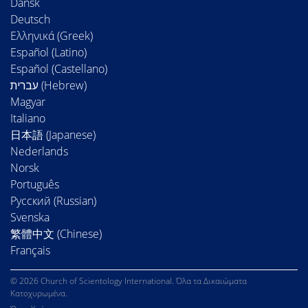
Dansk
Deutsch
Ελληνικά (Greek)
Español (Latino)
Español (Castellano)
Magyar
Italiano
日本語 (Japanese)
Nederlands
Norsk
Português
Русский (Russian)
Svenska
繁體中文 (Chinese)
Français
© 2026 Church of Scientology International. Όλα τα Δικαιώματα
Κατοχυρωμένα.