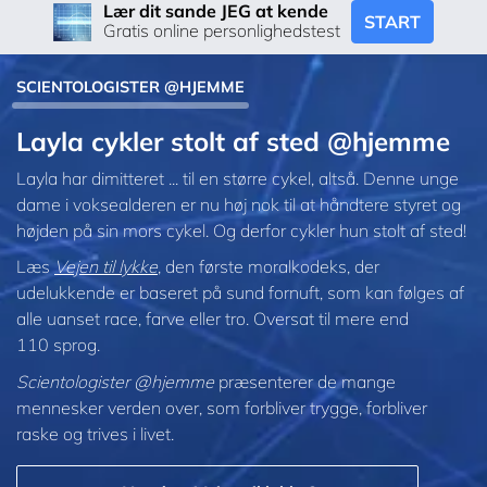
Lær dit sande JEG at kende
START
Gratis online personlighedstest
SCIENTOLOGISTER @HJEMME
Layla cykler stolt af sted @hjemme
Layla har dimitteret ... til en større cykel, altså. Denne unge
dame i voksealderen er nu høj nok til at håndtere styret og
højden på sin mors cykel. Og derfor cykler hun stolt af sted!
Læs
Vejen til lykke
, den første moralkodeks, der
udelukkende er baseret på sund fornuft, som kan følges af
alle uanset race, farve eller tro. Oversat til mere end
110 sprog.
Scientologister @hjemme
præsenterer de mange
mennesker verden over, som forbliver trygge, forbliver
raske og trives i livet.