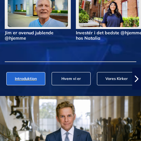
Jim er ovenud jublende
Investér i det bedste @hjemm
@hjemme
hos Natalia
Introduktion
Hvem vi er
Vores Kirker