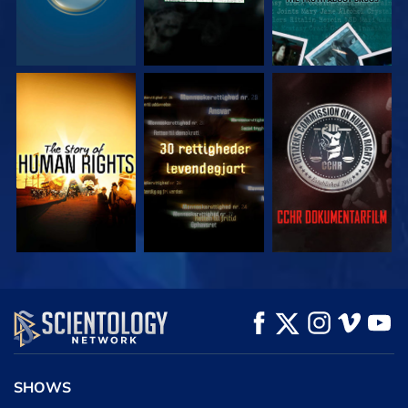
SE
SE
SE
SE
SE
UDFORSK SERIEN
SHOWS