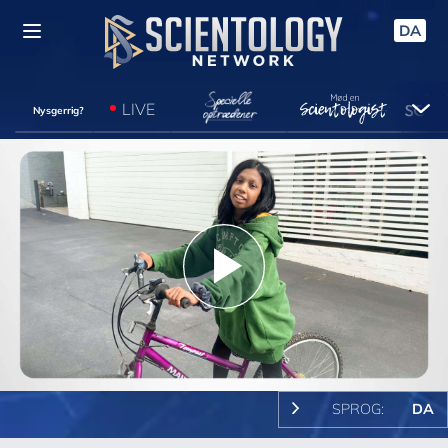
DA
LIVE
Nysgerrig?
Play
Video
SPROG:
DA