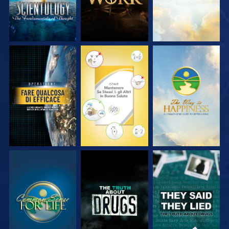
GUARDA
GUARDA
GUARDA
GUARDA
GUARDA
GUARDA