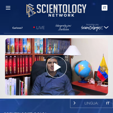
IT
LIVE
Curioso?
Play
Video
LINGUA:
IT