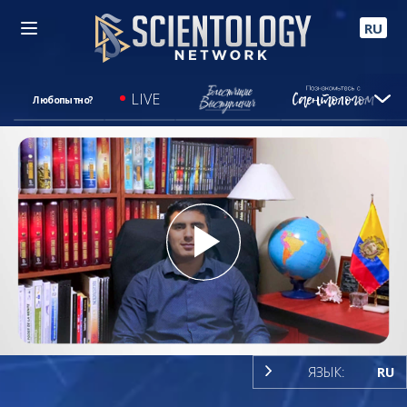
RU
LIVE
Любопытно?
Play
Video
ЯЗЫК:
RU