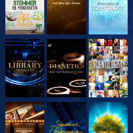
UTFORSK
UTFORSK
SE
SERIEN
SERIEN
UTFORSK
SE
UTFORSK
SERIEN
SERIEN