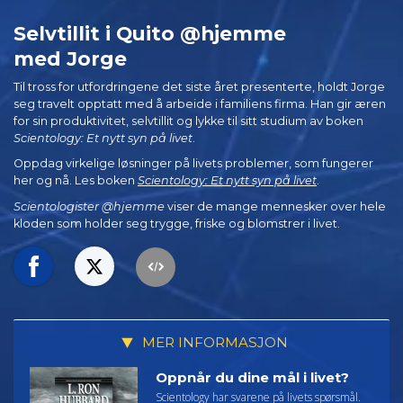
Selvtillit i Quito @hjemme
med Jorge
Til tross for utfordringene det siste året presenterte, holdt Jorge
seg travelt opptatt med å arbeide i familiens firma. Han gir æren
for sin produktivitet, selvtillit og lykke til sitt studium av boken
Scientology: Et nytt syn på livet
.
Oppdag virkelige løsninger på livets problemer, som fungerer
her og nå. Les boken
Scientology: Et nytt syn på livet
.
Scientologister @hjemme
viser de mange mennesker over hele
kloden som holder seg trygge, friske og blomstrer i livet.
MER INFORMASJON
Oppnår du dine mål i livet?
Scientology har svarene på livets spørsmål.