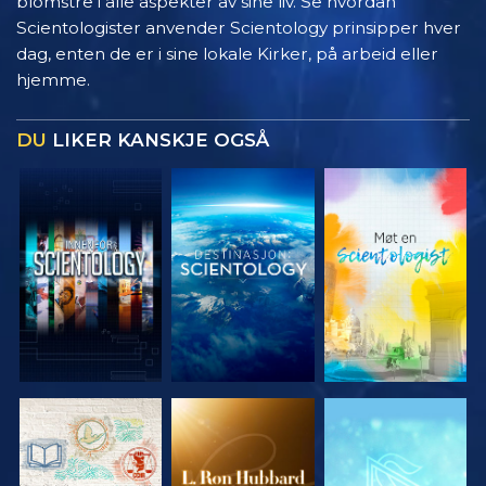
blomstre i alle aspekter av sine liv. Se hvordan
Scientologister anvender Scientology prinsipper hver
dag, enten de er i sine lokale Kirker, på arbeid eller
hjemme.
DU
LIKER KANSKJE OGSÅ
UTFORSK
UTFORSK
UTFORSK
SERIEN
SERIEN
SERIEN