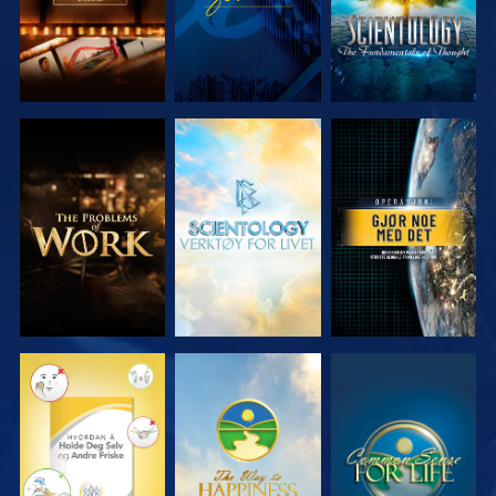
UTFORSK
UTFORSK
SE
SERIEN
SERIEN
SE
SE
SE