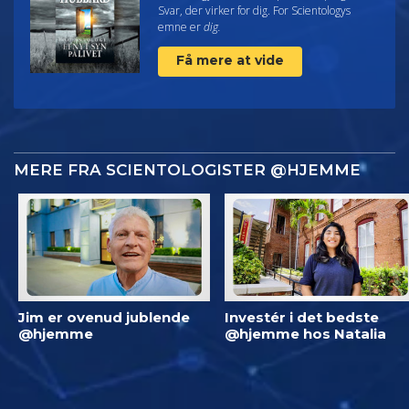
Svar, der virker for dig. For Scientologys
emne er
dig.
Få mere at vide
MERE FRA SCIENTOLOGISTER @HJEMME
Jim er ovenud jublende
Investér i det bedste
@hjemme
@hjemme hos Natalia