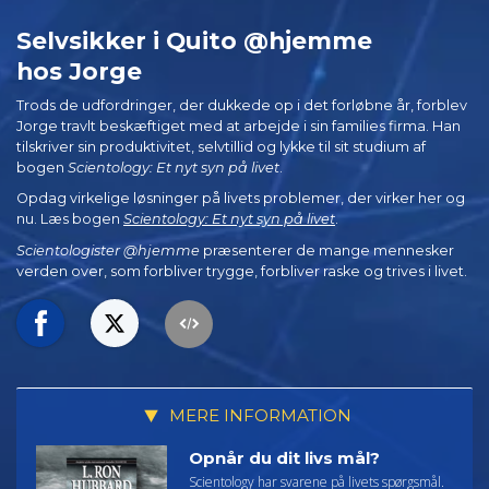
Selvsikker i Quito @hjemme
hos Jorge
Trods de udfordringer, der dukkede op i det forløbne år, forblev
Jorge travlt beskæftiget med at arbejde i sin families firma. Han
tilskriver sin produktivitet, selvtillid og lykke til sit studium af
bogen
Scientology: Et nyt syn på livet
.
Opdag virkelige løsninger på livets problemer, der virker her og
nu. Læs bogen
Scientology: Et nyt syn på livet
.
Scientologister @hjemme
præsenterer de mange mennesker
verden over, som forbliver trygge, forbliver raske og trives i livet.
MERE INFORMATION
Opnår du dit livs mål?
Scientology har svarene på livets spørgsmål.