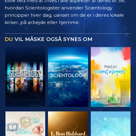
blive ved med at trives i alle aspekter af deres liv. Se,
hvordan Scientologister anvender Scientology
principper hver dag, uanset om de er i deres lokale
kirker, på arbejde eller hjemme.
DU
VIL MÅSKE OGSÅ SYNES OM
UDFORSK
UDFORSK
UDFORSK
SERIEN
SERIEN
SERIEN