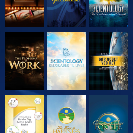
UDFORSK
UDFORSK
SE
SERIEN
SERIEN
SE
SE
SE