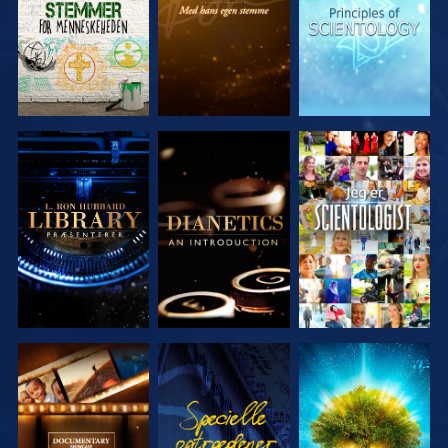
UDFORSK
UDFORSK
SE
SERIEN
SERIEN
UDFORSK
SE
UDFORSK
SERIEN
SERIEN