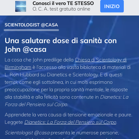
Conosci il vero TE STESSO
INIZIO
O. C. A. test gratuito online
SCIENTOLOGIST @CASA
Una salutare dose di sanità con
John @casa
La cosa che John predilige della
Chiesa di Scientology di
Birmingham
è l’accesso alla vasta biblioteca di materiali di
L. Ron Hubbard su Dianetics e Scientology. E di questi
tempi, come egli sottolinea, in cui molti esprimono
preoccupazione per la propria sanità mentale, le risposte
alla stabilità e alla felicità sono contenute in
Dianetics: La
Forza del Pensiero sul Corpo
.
Apprendete la vera causa di tensione emozionale e paure.
Leggete
Dianetics: La Forza del Pensiero sul Corpo
.
Scientologist @casa
presenta le numerose persone,