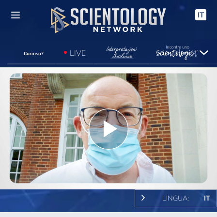
IT
LIVE
Curioso?
Play
Video
LINGUA:
IT