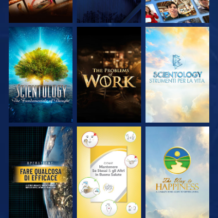
ESPLORA LE
ESPLORA LE
ESPLORA LE
SERIE
SERIE
SERIE
GUARDA
GUARDA
GUARDA