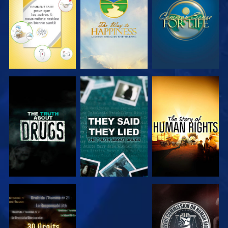
REGARDER
REGARDER
REGARDER
REGARDER
REGARDER
REGARDER