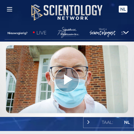
NL
LIVE
Nieuwsgierig?
Play
Video
TAAL:
NL