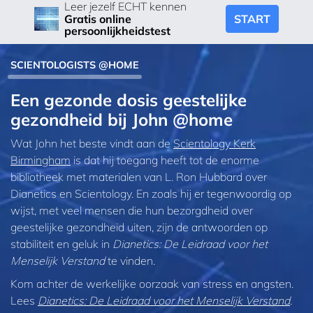
Leer jezelf ECHT kennen
START
Gratis online
persoonlijkheidstest
SCIENTOLOGISTS @HOME
Een gezonde dosis geestelijke
gezondheid bij John @home
Wat John het beste vindt aan de
Scientology Kerk
Birmingham
is dat hij toegang heeft tot de enorme
bibliotheek met materialen van L. Ron Hubbard over
Dianetics en Scientology. En zoals hij er tegenwoordig op
wijst, met veel mensen die hun bezorgdheid over
geestelijke gezondheid uiten, zijn de antwoorden op
stabiliteit en geluk in
Dianetics: De Leidraad voor het
Menselijk Verstand
te vinden.
Kom achter de werkelijke oorzaak van stress en angsten.
Lees
Dianetics: De Leidraad voor het Menselijk Verstand
.