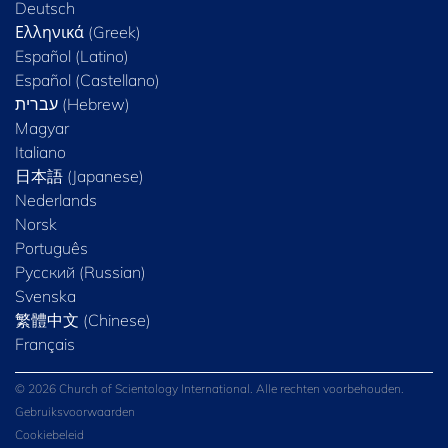
Deutsch
Ελληνικά (Greek)
Español (Latino)
Español (Castellano)
Magyar
Italiano
日本語 (Japanese)
Nederlands
Norsk
Português
Русский (Russian)
Svenska
繁體中文 (Chinese)
Français
© 2026 Church of Scientology International. Alle rechten voorbehouden.
Gebruiksvoorwaarden
Cookiebeleid