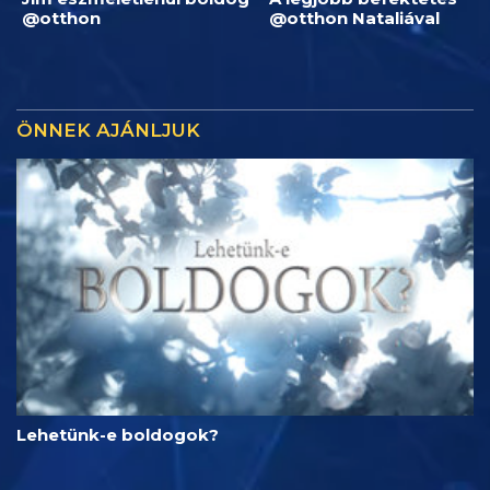
@otthon
@otthon Nataliával
ÖNNEK AJÁNLJUK
Lehetünk-e boldogok?