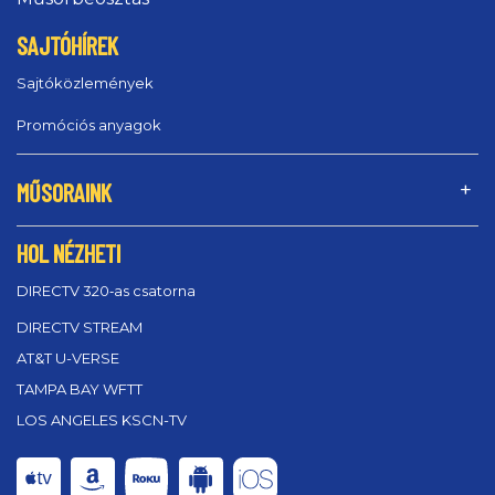
SAJTÓHÍREK
Sajtóközlemények
Promóciós anyagok
MŰSORAINK
HOL NÉZHETI
DIRECTV 320‑as csatorna
DIRECTV STREAM
AT&T U-VERSE
TAMPA BAY WFTT
LOS ANGELES KSCN-TV