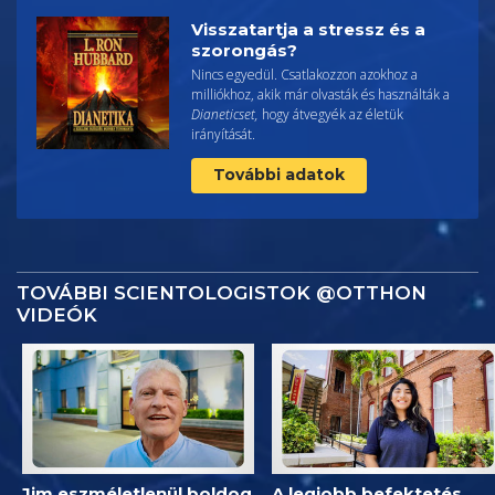
Visszatartja a stressz és a
szorongás?
Nincs egyedül. Csatlakozzon azokhoz a
milliókhoz, akik már olvasták és használták a
Dianeticset,
hogy átvegyék az életük
irányítását.
További adatok
TOVÁBBI SCIENTOLOGISTOK @OTTHON
VIDEÓK
Jim eszméletlenül boldog
A legjobb befektetés