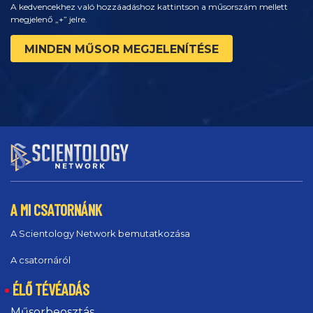
A kedvencekhez való hozzáadáshoz kattintson a műsorszám mellett
megjelenő „+” jelre.
MINDEN MŰSOR MEGJELENÍTÉSE
A MI CSATORNÁNK
A Scientology Network bemutatkozása
A csatornáról
ÉLŐ TÉVÉADÁS
Műsorbeosztás