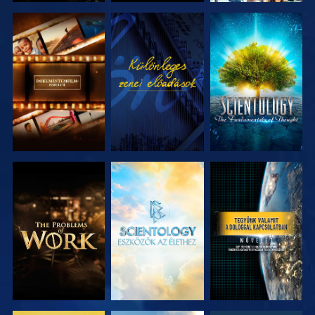
A SOROZAT
MŰSORNÉZÉS
A SOROZAT
RÉSZEI
RÉSZEI
A SOROZAT
A SOROZAT
MŰSORNÉZÉS
RÉSZEI
RÉSZEI