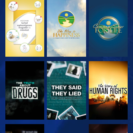
MŰSORNÉZÉS
MŰSORNÉZÉS
MŰSORNÉZÉS
MŰSORNÉZÉS
MŰSORNÉZÉS
MŰSORNÉZÉS