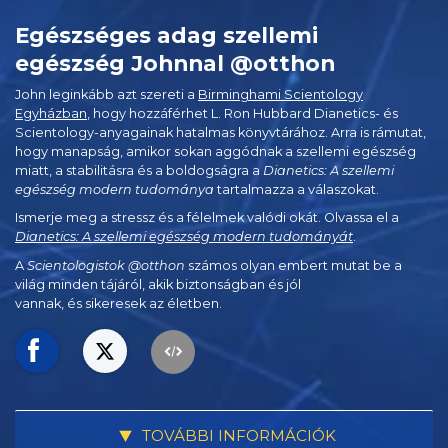
Egészséges adag szellemi
egészség Johnnal @otthon
John leginkább azt szereti a
Birminghami Scientology
Egyházban
, hogy hozzáférhet L. Ron Hubbard Dianetics- és
Scientology-anyagainak hatalmas könyvtárához. Arra is rámutat,
hogy manapság, amikor sokan aggódnak a szellemi egészség
miatt, a stabilitásra és a boldogságra a
Dianetics: A szellemi
egészség modern tudománya
tartalmazza a válaszokat.
Ismerje meg a stressz és a félelmek valódi okát. Olvassa el a
Dianetics: A szellemi egészség modern tudományát
.
A
Scientologistok @otthon
számos olyan embert mutat be a
világ minden tájáról, akik biztonságban és jól
vannak, és sikeresek az életben.
TOVÁBBI INFORMÁCIÓK