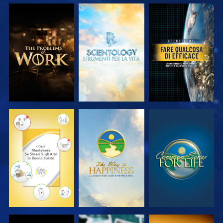
ESPLORA LE
ESPLORA LE
GUARDA
SERIE
SERIE
GUARDA
GUARDA
GUARDA