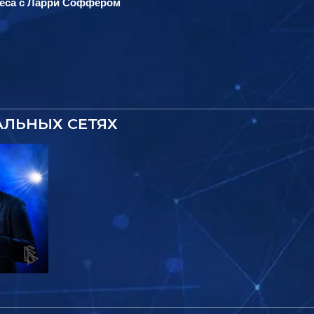
еса с Ларри Соффером
АЛЬНЫХ СЕТЯХ