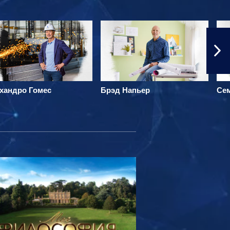
хандро Гомес
Брэд Напьер
Се