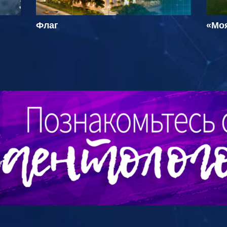
Флаг
«Мо