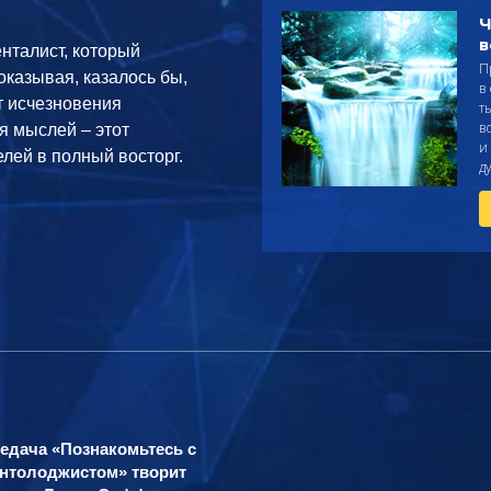
Ч
в
нталист, который
П
оказывая, казалось бы,
в
т исчезновения
т
в
я мыслей – этот
и
лей в полный восторг.
д
едача «Познакомьтесь с
нтолоджистом» творит