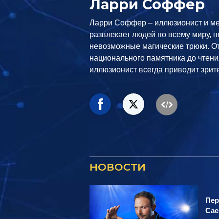
Ларри Соффер
Ларри Соффер – иллюзионист и ме
развлекает людей по всему миру, п
невозможные магические трюки. О
национального памятника до чтени
иллюзионист всегда приводит зрите
НОВОСТИ
Пер
Сае