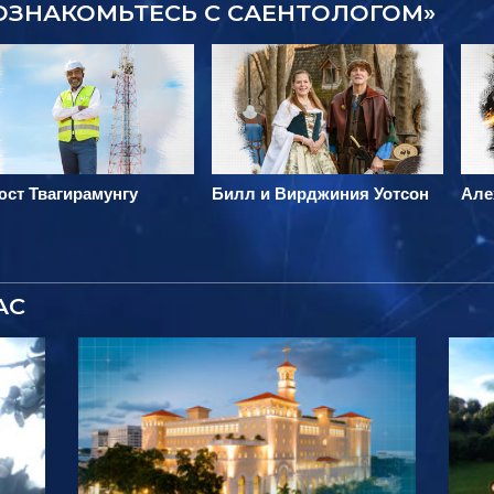
ОЗНАКОМЬТЕСЬ С САЕНТОЛОГОМ»
ст Твагирамунгу
Билл и Вирджиния Уотсон
Але
АС