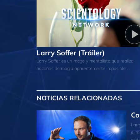
Larry Soffer (Tráiler)
Larry Soffer es un mago y mentalista que realiza
hazañas de magia aparentemente imposibles.
NOTICIAS RELACIONADAS
Co
Larr
el m
y ot