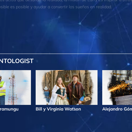
sible es posible y ayudar a convertir los sueños en realidad.
NTOLOGIST
iramungu
Bill y Virginia Watson
Alejandro Gó