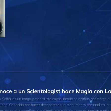
noce a un Scientologist hace Magia con La
y Soffer es un mago y mentalista cuyas increíbles azañas asombran a 
undo. Conocido por hacer desaparecer un monumento nacional en la te
ros actos que desafían la realidad, la misión de Larry es inspirar a otro