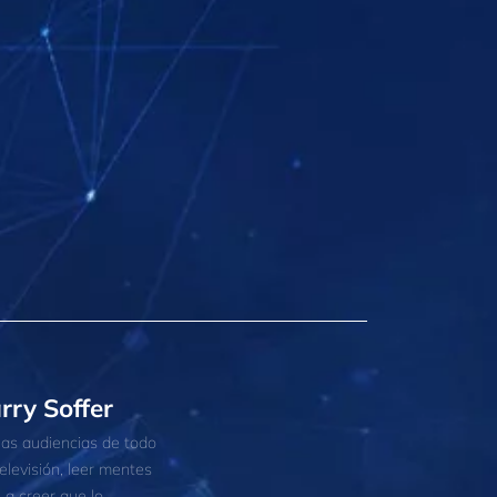
rry Soffer
las audiencias de todo
levisión, leer mentes
s a creer que lo