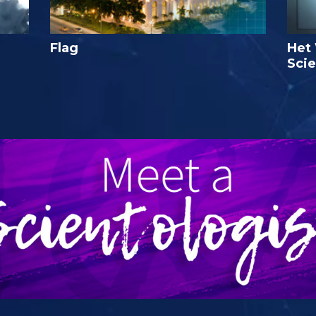
Flag
Het 
Sci