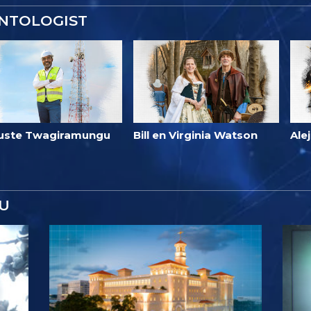
ENTOLOGIST
uste Twagiramungu
Bill en Virginia Watson
Ale
U