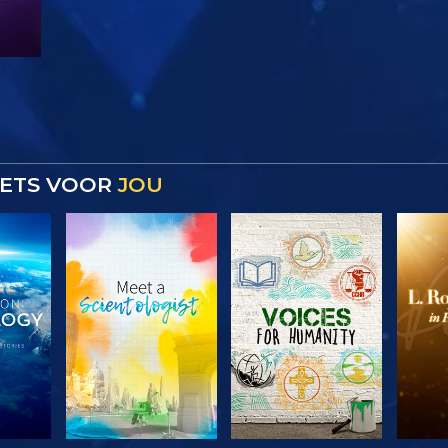
 IETS VOOR
JOU