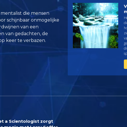
V
n mentalist die mensen
H
or schijnbaar onmogelijke
di
erdwijnen van een
h
zi
en van gedachten, de
v
 op keer te verbazen.
g
dr
sp
t a Scientologist zorgt