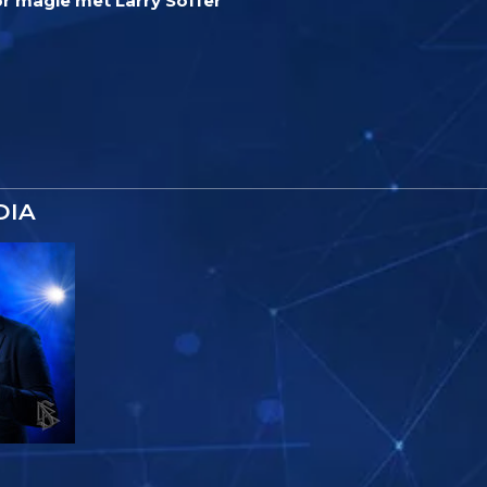
r magie met Larry Soffer
DIA