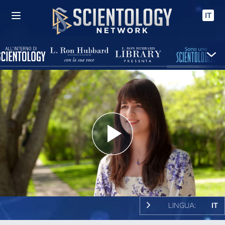
IT
Play
Video
LINGUA:
IT