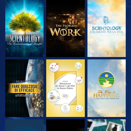
ESPLORA LE
ESPLORA LE
ESPLORA LE
SERIE
SERIE
SERIE
GUARDA
GUARDA
GUARDA