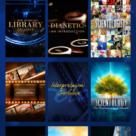
ESPLORA LE
ESPLORA LE
GUARDA
SERIE
SERIE
ESPLORA LE
GUARDA
ESPLORA LE
SERIE
SERIE