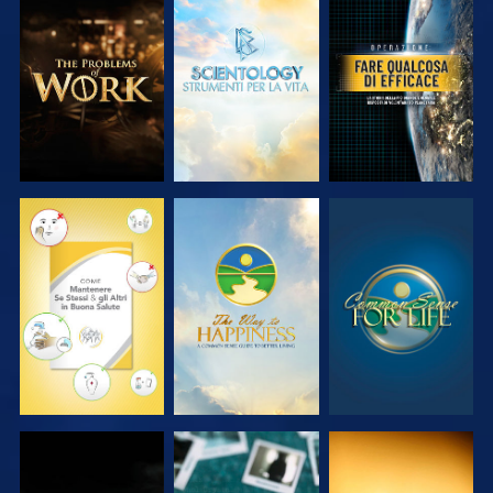
ESPLORA LE
ESPLORA LE
GUARDA
SERIE
SERIE
GUARDA
GUARDA
GUARDA