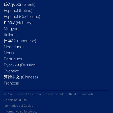
Ελληνικά (Greek)
Español (Latino)
Español (Castellano)
Magyar
Italiano
日本語 (Japanese)
Nederlands
Norsk
Português
Русский (Russian)
Svenska
繁體中文 (Chinese)
Français
© 2026 Chiesa di Scientology Internazionale. Tutti i diritti riservati.
Condizioni d’uso
Normativa sui Cookie
Informativa sulla privacy