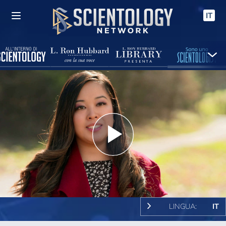
IT
Play
Video
LINGUA:
IT