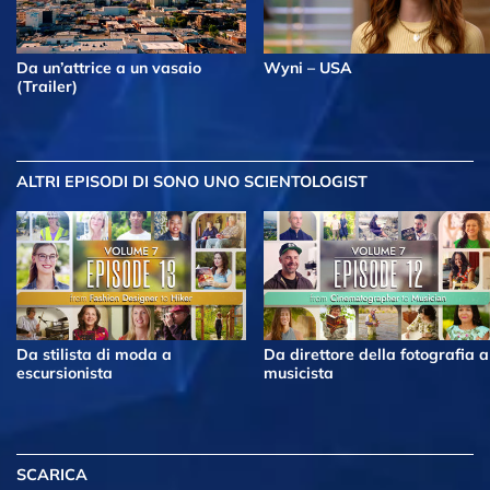
Da un’attrice a un vasaio
Wyni – USA
(Trailer)
ALTRI EPISODI
DI SONO UNO SCIENTOLOGIST
Da stilista di moda a
Da direttore della fotografia a
escursionista
musicista
SCARICA