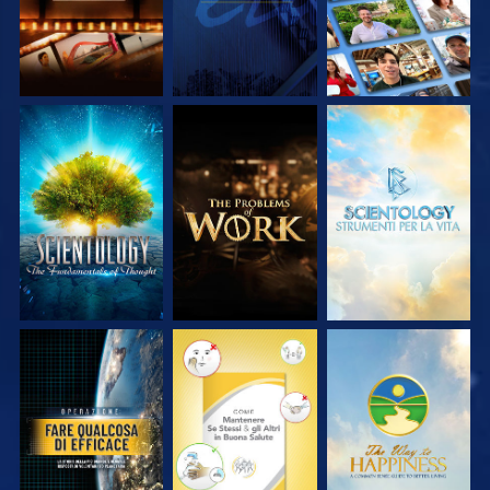
ESPLORA LE
ESPLORA LE
ESPLORA LE
SERIE
SERIE
SERIE
GUARDA
GUARDA
GUARDA