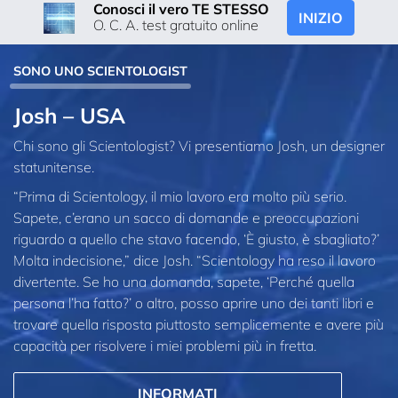
Conosci il vero TE STESSO
INIZIO
O. C. A. test gratuito online
SONO UNO SCIENTOLOGIST
Josh – USA
Chi sono gli Scientologist? Vi presentiamo Josh, un designer
statunitense.
“Prima di Scientology, il mio lavoro era molto più serio.
Sapete, c’erano un sacco di domande e preoccupazioni
riguardo a quello che stavo facendo, ‘È giusto, è sbagliato?’
Molta indecisione,” dice Josh. “Scientology ha reso il lavoro
divertente. Se ho una domanda, sapete, ‘Perché quella
persona l’ha fatto?’ o altro, posso aprire uno dei tanti libri e
trovare quella risposta piuttosto semplicemente e avere più
capacità per risolvere i miei problemi più in fretta.
INFORMATI