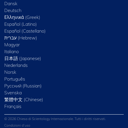
Dansk
Deutsch
Ελληνικά (Greek)
Español (Latino)
Español (Castellano)
Magyar
Italiano
日本語 (Japanese)
Nederlands
Norsk
Português
Русский (Russian)
Svenska
繁體中文 (Chinese)
Français
© 2026 Chiesa di Scientology Internazionale. Tutti i diritti riservati.
Condizioni d’uso