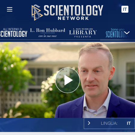
IT
Play
Video
LINGUA:
IT