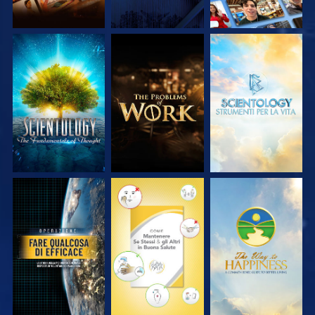
ESPLORA LE
ESPLORA LE
ESPLORA LE
SERIE
SERIE
SERIE
GUARDA
GUARDA
GUARDA