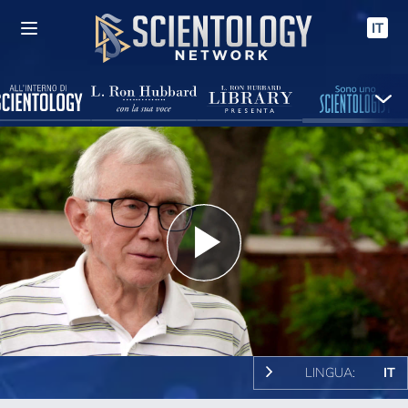
IT
Play
Video
LINGUA:
IT