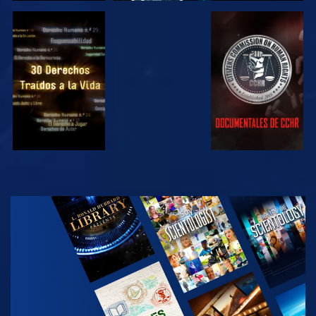
VE
VE
VE
VE
EXPLORA LAS
SERIES