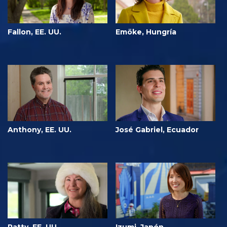
Fallon, EE. UU.
Emöke, Hungría
Anthony, EE. UU.
José Gabriel, Ecuador