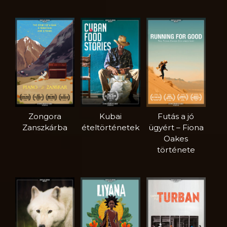
Zongora
Kubai
Futás a jó
Zanszkárba
ételtörténetek
ügyért – Fiona
Oakes
története