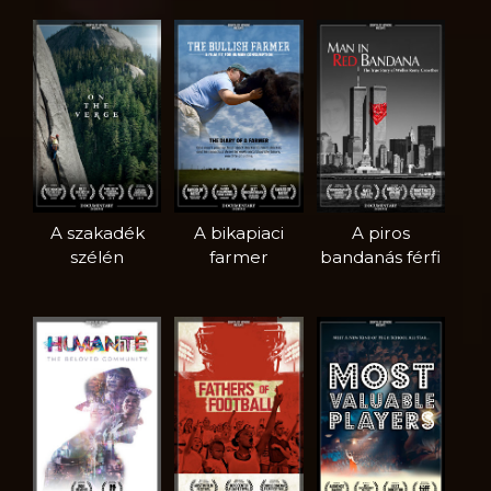
A szakadék
A bikapiaci
A piros
szélén
farmer
bandanás férfi