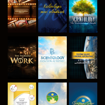
A SOROZAT
MŰSORNÉZÉS
A SOROZAT
RÉSZEI
RÉSZEI
A SOROZAT
A SOROZAT
MŰSORNÉZÉS
RÉSZEI
RÉSZEI
MŰSORNÉZÉS
MŰSORNÉZÉS
MŰSORNÉZÉS