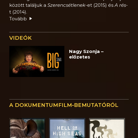
között találjuk a
Szerencsétlenek
-et (2015) és
A rés
-
t (2014).
Tovább
VIDEÓK
Nagy Szonja –
előzetes
A DOKUMENTUMFILM‑BEMUTATÓRÓL