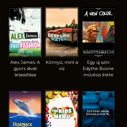
Alex James: A
Könnyű, mint a
Egy új szín:
gyors divat
víz
Edythe Boone
lelassítása
művészi élete