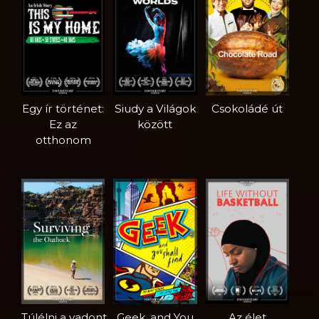
Egy ír történet:
Siudy a Világok
Csokoládé út
Ez az
között
otthonom
Túlélni a vadont
Geek, and You
Az élet