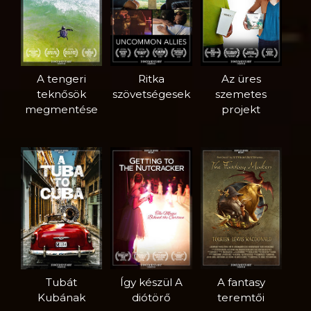
A tengeri
Ritka
Az üres
teknősök
szövetségesek
szemetes
megmentése
projekt
Tubát
Így készül A
A fantasy
Kubának
diótörő
teremtői