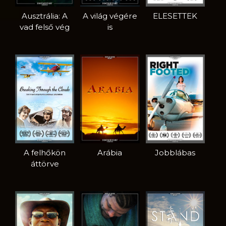
Ausztrália: A
A világ végére
ELESETTEK
vad felső vég
is
A felhőkön
Arábia
Jobblábas
áttörve