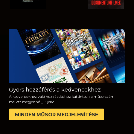
MŰSORNÉZÉS
A SOROZAT
RÉSZEI
Gyors hozzáférés a kedvencekhez
A kedvencekhez való hozzáadáshoz kattintson a műsorszám
mellett megjelenő „+” jelre.
MINDEN MŰSOR MEGJELENÍTÉSE