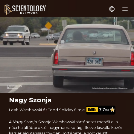
Nagy Szonja
7.7
Leah Warshawski és Todd Soliday filmje
/10
A
Nagy Szonja
Szonja Warshawski történetet meséli el a
náci haláltáboroktól nagymamakoráig, illetve kisvállalkozói
karrierjéig Kansas City-ben. Történetei a holokauszt