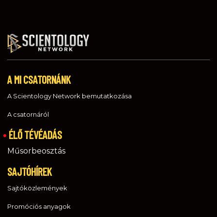
A MI CSATORNÁNK
A Scientology Network bemutatkozása
A csatornáról
ÉLŐ TÉVÉADÁS
Műsorbeosztás
SAJTÓHÍREK
Sajtóközlemények
Promóciós anyagok