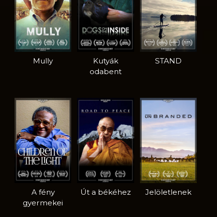
Mully
Kutyák
STAND
odabent
A fény
Út a békéhez
Jelöletlenek
gyermekei