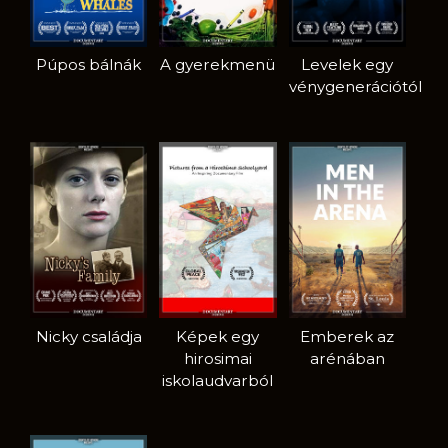
Púpos bálnák
A gyerekmenü
Levelek egy
vénygenerációtól
Nicky családja
Képek egy
Emberek az
hirosimai
arénában
iskolaudvarból