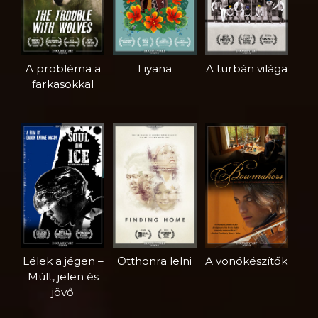
A probléma a
Liyana
A turbán világa
farkasokkal
Lélek a jégen –
Otthonra lelni
A vonókészítők
Múlt, jelen és
jövő