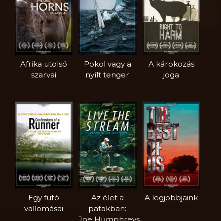
Afrika utolsó
Pokol vagy a
A károkozás
szarvai
nyílt tenger
joga
Egy futó
Az élet a
A legjobbjaink
vallomásai
patakban:
Joe Humphreys