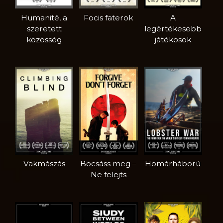
Humanité, a
Focis faterok
A
szeretett
legértékesebb
közösség
játékosok
Vakmászás
Bocsáss meg –
Homárháború
Ne felejts