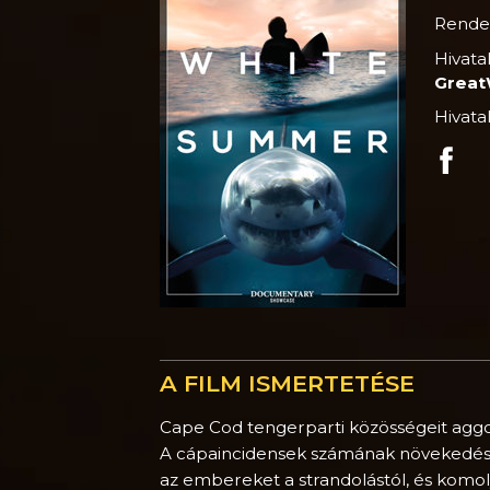
Rende
Hivata
Grea
Hivata
A FILM ISMERTETÉSE
Cape Cod tengerparti közösségeit aggoda
A cápaincidensek számának növekedése – b
az embereket a strandolástól, és komol