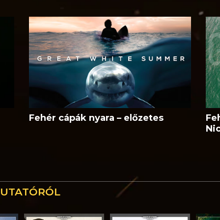
Fehér cápák nyara – előzetes
Fe
Ni
MUTATÓRÓL