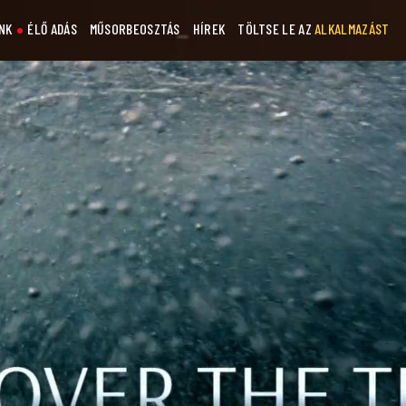
NK
ÉLŐ ADÁS
MŰSORBEOSZTÁS
HÍREK
TÖLTSE LE AZ
ALKALMAZÁST