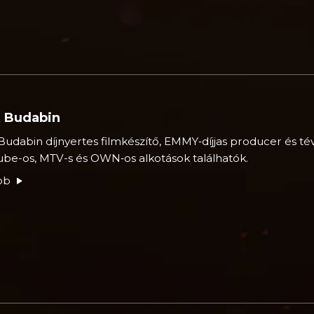
k Budabin
Budabin díjnyertes filmkészítő, EMMY‑díjjas
producer és tév
be-os, MTV-s és OWN‑os alkotások találhatók.
bb