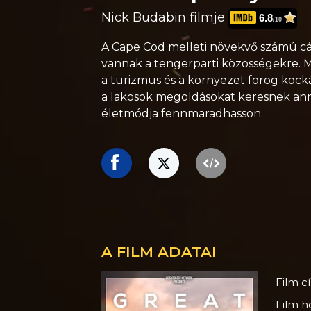
Nick Budabin filmje
6.8
/10
A Cape Cod melleti növekvő számú c
vannak a tengerparti közösségekre. M
a turizmus és a környezet forog kocká
a lakosok megoldásokat keresnek ann
életmódja fennmaradhasson.
A FILM ADATAI
Film c
Film h