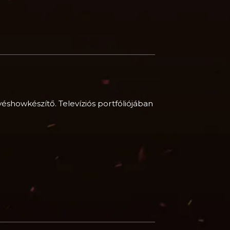
éshowkészítő. Televíziós portfóliójában