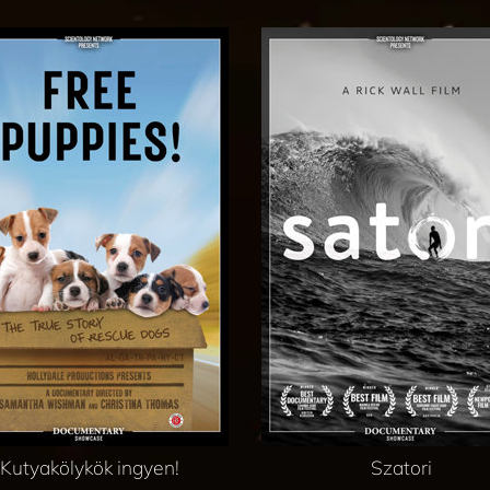
Kutyakölykök ingyen!
Szatori