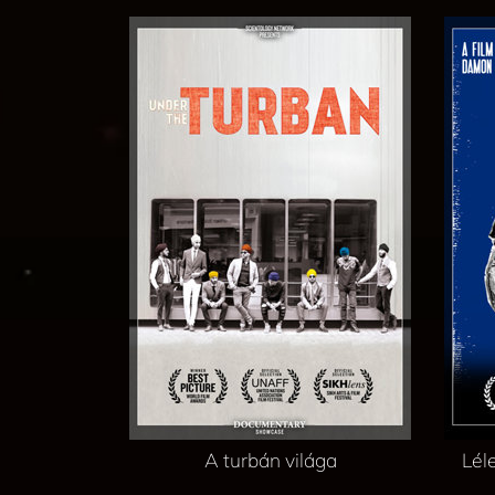
A turbán világa
Léle