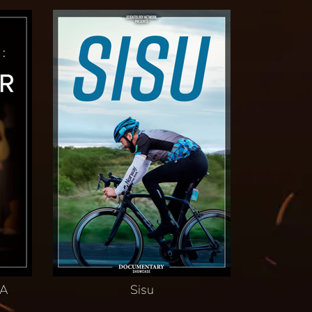
JA
Sisu