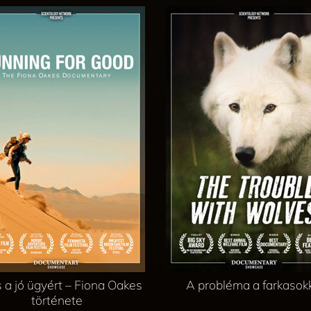
 a jó ügyért – Fiona Oakes
A probléma a farkasok
története