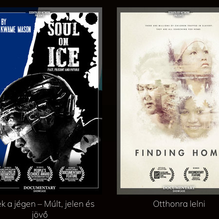
k a jégen – Múlt, jelen és
Otthonra lelni
jövő