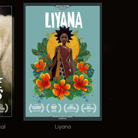
kal
Liyana