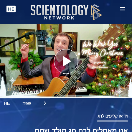
HE
Play
Video
שפה:
HE
וידיאו קליפים לחג
אנו מאחלים לכם חג מולד שמח