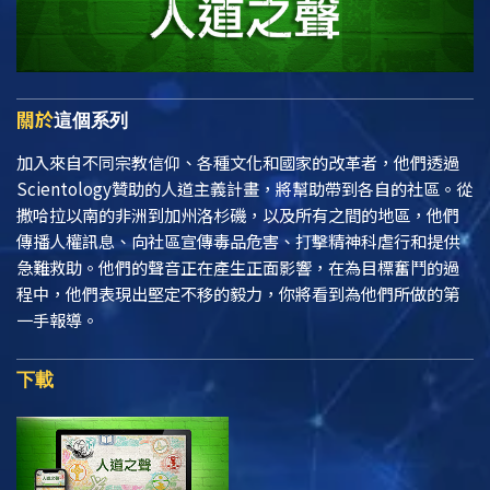
關於
這個系列
加入來自不同宗教信仰、各種文化和國家的改革者，他們透過
Scientology贊助的人道主義計畫，將幫助帶到各自的社區。從
撒哈拉以南的非洲到加州洛杉磯，以及所有之間的地區，他們
傳播人權訊息、向社區宣傳毒品危害、打擊精神科虐行和提供
急難救助。他們的聲音正在產生正面影響，在為目標奮鬥的過
程中，他們表現出堅定不移的毅力，你將看到為他們所做的第
一手報導。
下載