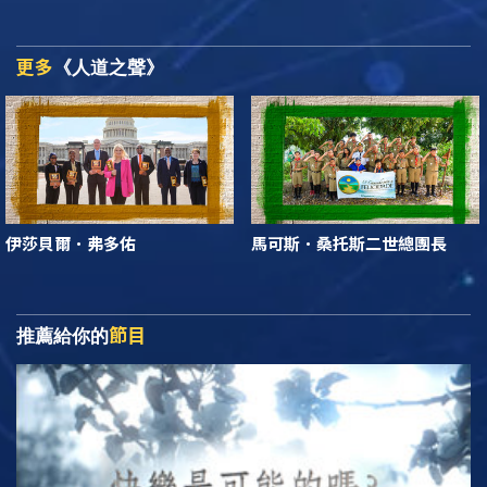
更多
《人道之聲》
伊莎貝爾．弗多佑
馬可斯．桑托斯二世總團長
節目
推薦給你的