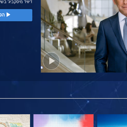
דיוויד מיסקביג' בש
הפ