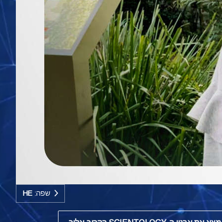
שפה:
HE