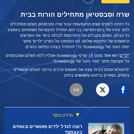
שרה וסבסטיאן מתחילים הורות בבית
כל רמיזה לזמנים קשים מתעמעמת עבור שרה וסבסטיאן כשהם מסתכלים
לתוך עיניה של בתם החדשה. בני הזוג התחילו להקים את משפחתם באמצע
כל הבלגן, כשהם מקבלים את ההזדמנות לבלות ביחד את החודשים
הראשונים של התינוקת שלהם. הם הסתמכו על
הפרק 'ילדים' מתוך
'ספר-העזר של Scientology'
כדי להתחיל בצורה נפלאה כהורים.
'
ילדים
'
הוא אחד מתוך 19 קורסי Scientology אונליין ללא תשלום שמבוססים
על עקרונות מתוך 'ספר-העזר של Scientology'.
'סיינטולוג'יסטים בבית' מציג את האנשים הרבים ברחבי העולם שנשארים
בטוחים, נשארים בריאים ומשגשגים בחיים.
מידע נוסף
רוצה לגדל ילדים מאושרים ובטוחים
בעצמם?