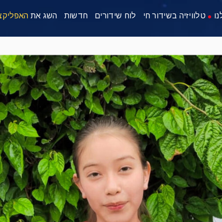
נו
טלוויזיה בשידור חי
לוח שידורים
חדשות
השג את
האפליקצ