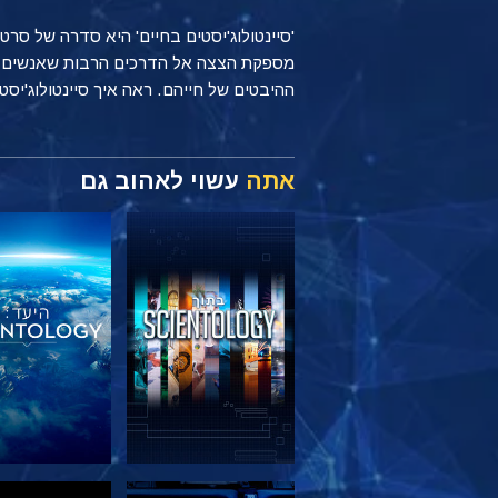
'סיינטולוג'יסטים בחיים' היא סדרה של סר
ההיבטים של חייהם. ראה איך סיינטולוג'יסטים מיישמים עקרונות של Scientology כל יום, בי
אתה
עשוי לאהוב גם