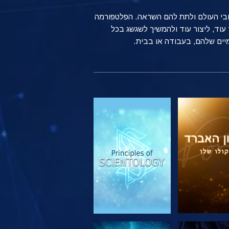
ברחבי העולם ולתת להם השראה. הפלטפורמה
שים רגילים ברחבי העולם משתמשים בטכנולוגיה של Scientology כדי ללמוד עוד, ליצור עוד ולהמשיך לשגשג בכל