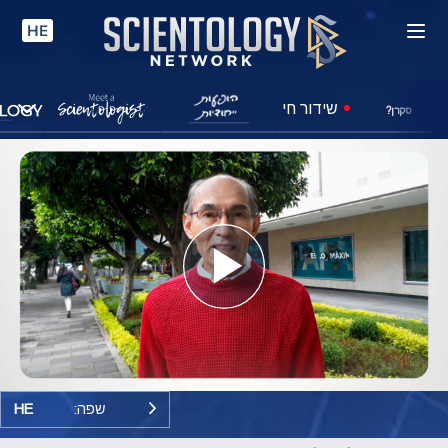
HE
שידור חי
סקרן?
Play
Video
שפה:
HE