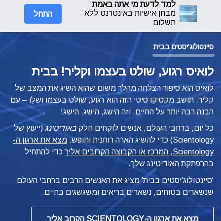
למד לדעת מי אתה באמת
התחל
מבחן אישיות באינטרנט ללא
תשלום
סיינטולוג'יסטים בבית
לואיס רגוע, שולט בעצמו וקליר! בבית
לואיס הוא סיפור הצלחה מהלך משום שהוא השיג את המצב של
קליר. תושב מקסיקו סיטי הזה הוא רגוע, שולט בעצמו ושלֵו – עם
הבנה רבה יותר על החיים. וזה הישג, הישג, הישג!
כל יום, ברחבי העולם, אנשים לוקחים חלק
באודיטינג
(ייעוץ של
Scientology) כדי להשיג הארה רוחנית וחופש.
מצא את ארגון ה-
Scientology, המרכז או הקבוצה הקרובים אליך
כדי להתחיל
בהרפתקת האודיטינג שלך.
'סיינטולוג'יסטים בבית' מציג את האנשים הרבים ברחבי העולם
שנשארים בטוחים, נשארים בריאים ומשגשגים בחיים.
מצא את ארגון ה-SCIENTOLOGY הקרוב אליך