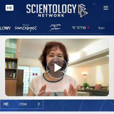
HE
שידור חי
סקרן?
Play
Video
שפה:
HE