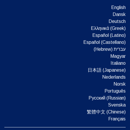
English
Dansk
Deutsch
Ελληνικά (Greek)
Español (Latino)
Español (Castellano)
עברית (Hebrew)‏
Magyar
Italiano
日本語 (Japanese)
Nederlands
Norsk
Português
Русский (Russian)
Svenska
繁體中文 (Chinese)
Français