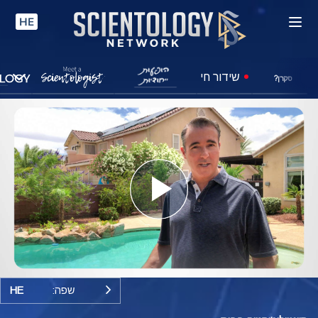
HE
שידור חי
סקרן?
Play
Video
שפה:
HE