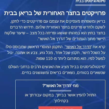
סיינטולוג'יסטים בבית
פרוייקטים בחצר האחורית של בריאן בבית
בריאן ומשפחתו מעסיקים את עצמם עם פרוייקטים כדי לתקן,
לשקם ולחדש פריטים בחצר האחורית שלהם. חידוש הדברים
בחצר בחוץ הוא במהותו שגשוג ופריחה בכל מצב – שיעור שלקוח
היישר מתוך העמודים של 'הדרך אל האושר'.
קרא את '
הדרך אל האושר
',
התקנון המוסרי הראשון שמבוסס כולו
על השכל הישר, תקנון שכל אחד, מכל גזע, צבע או אמונה, יכול
לפעול לפיו. הוא מתורגם ליותר מ-110 שפות.
'סיינטולוג'יסטים בבית' מציג את האנשים הרבים ברחבי העולם
שנשארים בטוחים, נשארים בריאים ומשגשגים בחיים.
מהי
'הדרך אל האושר'?
התחל להפיץ אושר בביתך, במקום עבודתך או
בקהילתך.