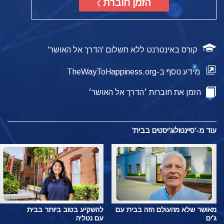
הזמן חוברת
קורס באינטרנט ללא תשלום 'הדרך אל האושר'
מידע נוסף ב-TheWayToHappiness.org
הזמן את חוברות ׳הדרך אל האושר׳
עוד מ-'סיינטולוג'יסטים בבית'
מאושר שלא מהעולם הזה בבית עם
להשקיע בטוב ביותר בבית
ג'ים
עם נטליה