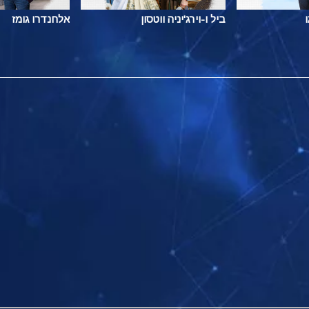
ביל ו-וירג'יניה ווטסון
אלחנדרו גומז