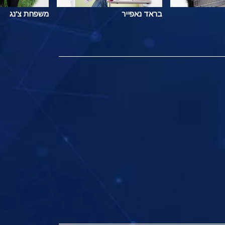
בראד נאפייר
משפחת צ'נג