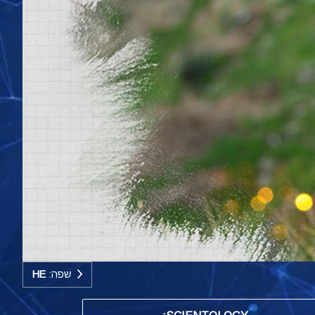
שפה:
HE