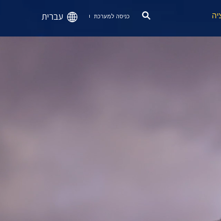
עברית
יה
כניסה למערכת