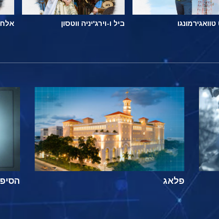
טוואגירמונגו
ביל ו-וירג'יניה ווטסון
אלחנ
פלאג
הסיפור ה