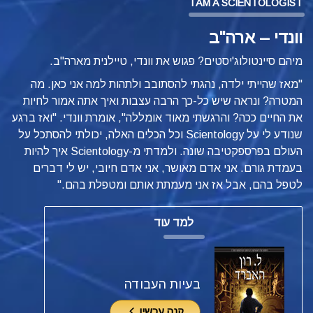
I AM A SCIENTOLOGIST
וונדי – ארה"ב
מיהם סיינטולוג'יסטים? פגוש את וונדי, טיילנית מארה"ב.
"מאז שהייתי ילדה, נהגתי להסתובב ולתהות למה אני כאן. מה
המטרה? ונראה שיש כל-כך הרבה עצבות ואיך אתה אמור לחיות
את החיים ככה? והרגשתי מאוד אומללה", אומרת וונדי. "ואז ברגע
שנודע לי על Scientology וכל הכלים האלה, יכולתי להסתכל על
העולם בפרספקטיבה שונה. ולמדתי מ-Scientology איך להיות
בעמדת גורם. אני אדם מאושר, אני אדם חיובי, יש לי דברים
לטפל בהם, אבל אז אני מעמתת אותם ומטפלת בהם."
למד עוד
בעיות העבודה
קנה עכשיו