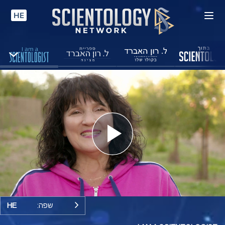
HE
Play
Video
שפה:
HE