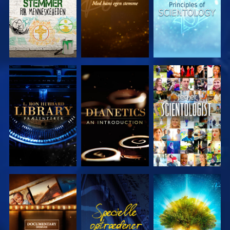
UDFORSK
UDFORSK
SE
SERIEN
SERIEN
UDFORSK
SE
UDFORSK
SERIEN
SERIEN