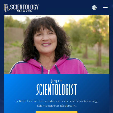
Folk fra hele verden snakker om den positive indvirkning,
Scientology har på deres liv.