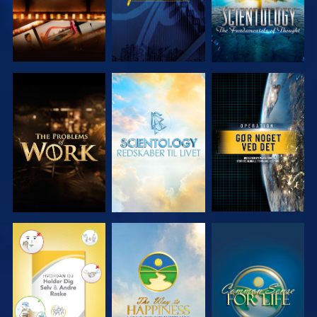
UDFORSK
UDFORSK
SE
SERIEN
SERIEN
SE
SE
SE