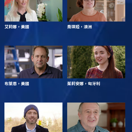
艾莉娜，美國
喬琪婭，澳洲
布萊恩，美國
茱莉安娜，匈牙利