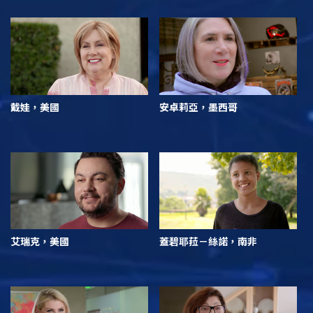
戴娃，美國
安卓莉亞，墨西哥
艾瑞克，美國
蓋碧耶菈－絲諾，南非