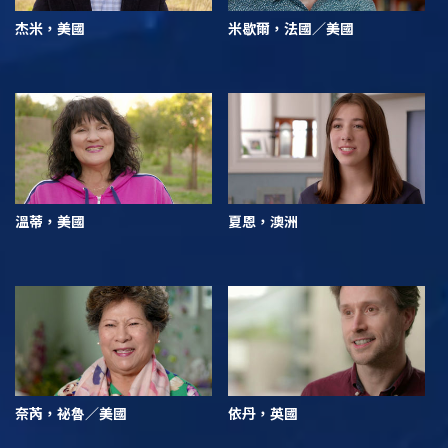
杰米，美國
米歇爾，法國／美國
溫蒂，美國
夏恩，澳洲
奈芮，祕魯／美國
依丹，英國