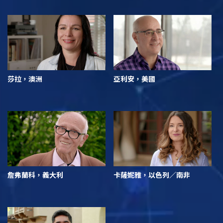
莎拉，澳洲
亞利安，美國
詹弗蘭科，義大利
卡薩妮雅，以色列／南非