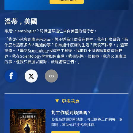
溫蒂，美國
誰是
Scientologist
？認識溫蒂這位來自美國的健行者。
「我從小就會到處走來走去，想不透為什麼我在這裡，我有什麼目的？為
什麼有這麼多令人難過的事？你該過什麼樣的生活？我很不快樂，」溫蒂
說道。「學到
Scientology
和這些工具後，我能以不同觀點看待這個世
界。我在
Scientology
學會如何主導，我很快樂、很積極，我有必須處理
的事，但我只要加以面對，就能處理它們。」
更多訊息
對工作感到煩燥嗎？
發現高階原則和法則，可以解答工作的每一個
問題，幫助你迎接各種挑戰。