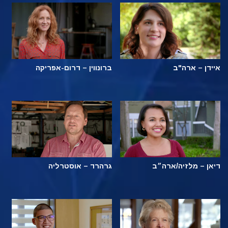
איידן – ארה"ב
ברונווין – דרום-אפריקה
דיאן – מלזיה/ארה״ב
גרהרד – אוסטרליה