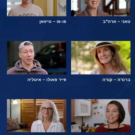
טאני – ארה"ב
פו-פו – טייוואן
ברנדה – קנדה
פייר פאולו – איטליה