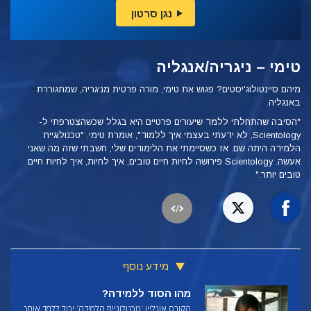
נגן סרטון
טימי – ניגריה/אנגליה
מיהם סיינטולוג'יסטים? פגוש את טימי, מורה פרטית מניגריה, שמתגוררת
באנגליה.
"הסיבה שהתחלתי ללמד שיעורים פרטיים היא בגלל שכשהצטרפתי ל-
Scientology, לא ידעתי בעצמי איך ללמוד", אומרת טימי. "טכנולוגיית
הלמידה היתה שם. אז כשסיימתי את הלימודים שלי, חשבתי שזה מה שאני
אעשה. Scientology פירושה לחיות חיים טובים, איך לחיות, איך לחיות חיים
טובים יותר."
מידע נוסף
מהו הסוד ללמידה?
הקורס אונליין 'טכנולוגיית הלמידה' יכול ללמד אותך