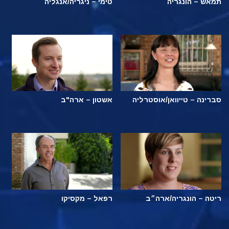
תמאש – הונגריה
טימי – ניגריה/אנגליה
סברינה – טייוואן/אוסטרליה
אשטון – ארה"ב
ריטה – הונגריה/ארה״ב
רפאל – מקסיקו