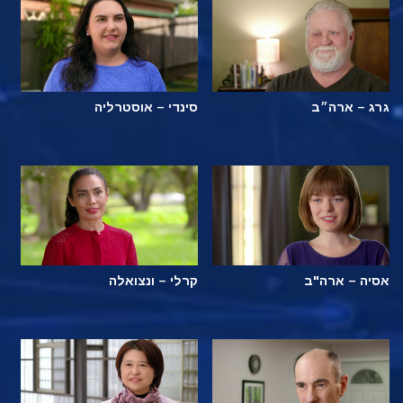
גרג – ארה״ב
סינדי – אוסטרליה
אסיה – ארה"ב
קרלי – ונצואלה