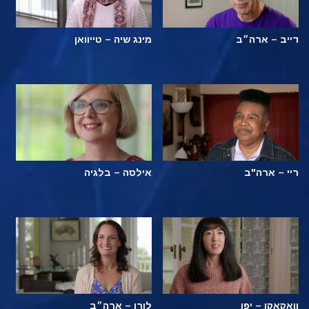
דייב – ארה״ב
מינג שיה – טייוואן
ריי – ארה"ב
אילסה – בלגיה
וואקאקו – יפן
לורן – ארה״ב