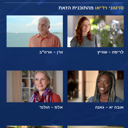
סרטוני וידיאו
מהתוכנית הזאת
לריסה – שווייץ
וורן – ארה"ב
אובה יא – גאנה
אלס – הולנד