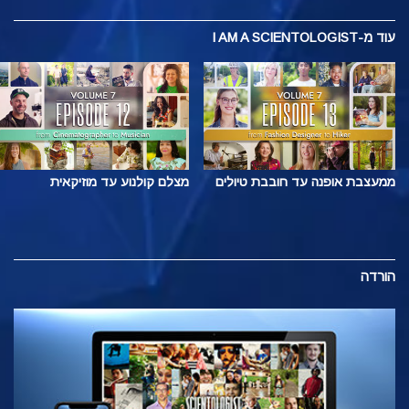
עוד
מ-I AM A SCIENTOLOGIST
ממעצבת אופנה עד חובבת טיולים
מצלם קולנוע עד מוזיקאית
הורדה