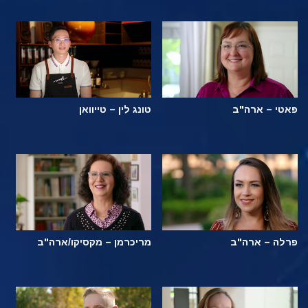
פאטי – ארה"ב
טונג לין – טייוואן
פרלה – ארה"ב
מריכרמן – מקסיקו/ארה"ב