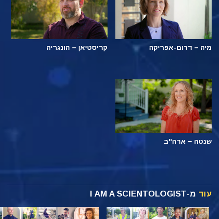
מיה – דרום-אפריקה
קריסטיאן – הונגריה
שנטה – ארה"ב
עוד
מ-I AM A SCIENTOLOGIST