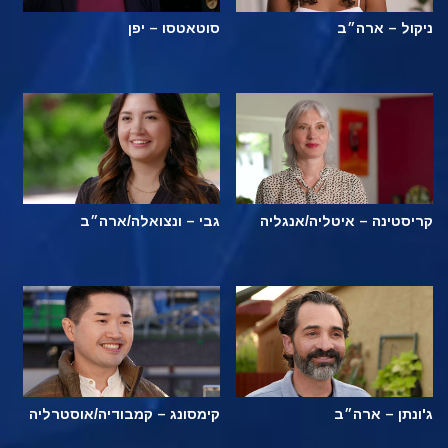
ניקול – ארה״ב
סוטאטסו – יפן
קריסטינה – איטליה/אנגליה
גבי – ונצואלה/ארה״ב
ג'ונתן – ארה״ב
קימסונג – קמבודיה/אוסטרליה