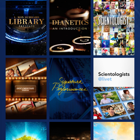
UTFORSKA
UTFORSKA
TITTA
SERIEN
SERIEN
UTFORSKA
TITTA
UTFORSKA
SERIEN
SERIEN