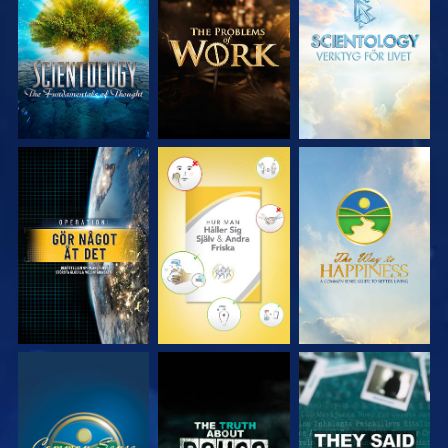
UTFORSKA
UTFORSKA
UTFORSKA
SERIEN
SERIEN
SERIEN
TITTA
TITTA
TITTA
TITTA
TITTA
TITTA