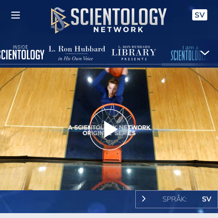
SV
Play
Video
SPRÅK:
SV