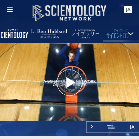
JA
Play
Video
言語:
JA