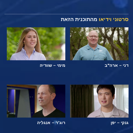
סרטוני וידיאו
מהתוכנית הזאת
דני – ארה"ב
מימי – שוודיה
גנקי – יפן
רוג'ר – אנגליה