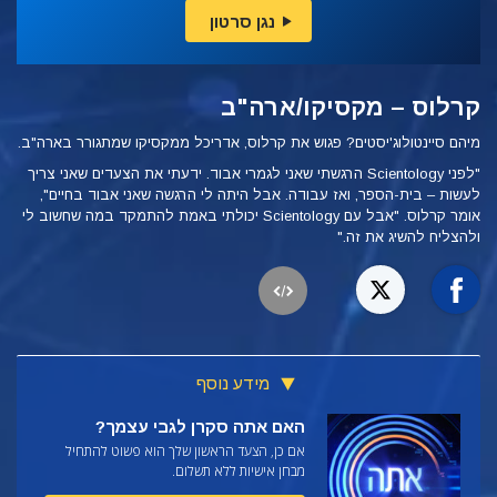
נגן סרטון
קרלוס – מקסיקו/ארה"ב
מיהם סיינטולוג'יסטים? פגוש את קרלוס, אדריכל ממקסיקו שמתגורר בארה"ב.
"לפני Scientology הרגשתי שאני לגמרי אבוד. ידעתי את הצעדים שאני צריך
לעשות – בית-הספר, ואז עבודה. אבל היתה לי הרגשה שאני אבוד בחיים",
אומר קרלוס. "אבל עם Scientology יכולתי באמת להתמקד במה שחשוב לי
ולהצליח להשיג את זה."
מידע נוסף
האם אתה סקרן לגבי עצמך?
אם כן, הצעד הראשון שלך הוא פשוט להתחיל
מבחן אישיות ללא תשלום.