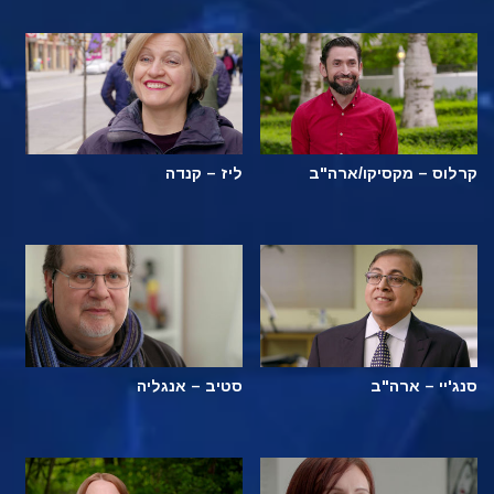
קרלוס – מקסיקו/ארה"ב
ליז – קנדה
סנג'יי – ארה"ב
סטיב – אנגליה