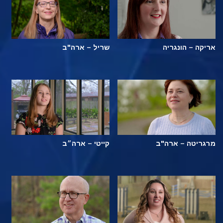
אריקה – הונגריה
שריל – ארה"ב
מרגריטה – ארה"ב
קייטי – ארה״ב