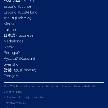
Ελληνικά (Greek)
Español (Latino)
Español (Castellano)
Magyar
Italiano
日本語 (Japanese)
Nederlands
Norsk
Português
Русский (Russian)
Svenska
繁體中文 (Chinese)
Français
© 2026 Church of Scientology International. Alle rettigheter forbeholdt.
Vilkår for Bruk
Policy for informasjonskapsler
Personvernpolicy