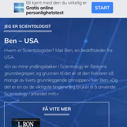
Bli kjent med den du virkelig er
START
Gratis online
personlighetstest
JEG ER SCIENTOLOGIST
Ben – USA
Hvem er Scientologister? Møt Ben, en bedriftsleder fra
USA.
«En av mine yndlingsbøker i Scientology er
Tankens
grunnbegreper
, og grunnen til det er at den forklarer så
mange av livets grunnleggende prinsipper», sier Ben. «Og
det er en av de viktigste tingene jeg bruker til å anvende
Scientology i arbeidet mitt.»
FÅ VITE MER