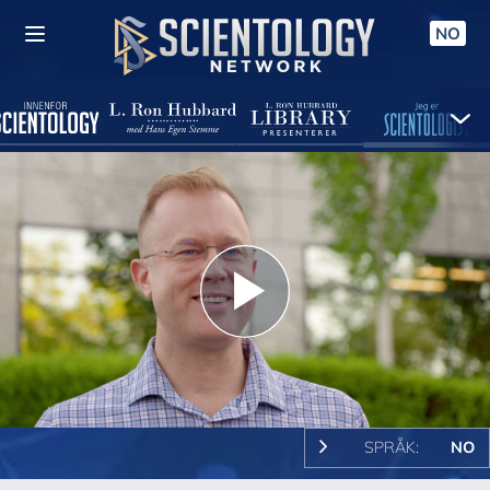
NO
Play
Video
SPRÅK:
NO