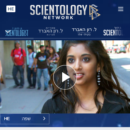
HE
Play
Video
שפה:
HE